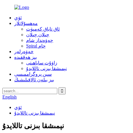
ئۆي
مەھسۇلاتلار
ئاق تاياق كەمپۈت
چىلان چىلان
چەۋەنداز شام
Spiral چام
خەۋەرلەر
بىز ھەققىدە
زاۋۇت ساياھىتى
نېمىشقا بىزنى تاللايدۇ
سىن پروگراممىسى
بىز بىلەن ئالاقىلىشىڭ
English
ئۆي
نېمىشقا بىزنى تاللايدۇ
نېمىشقا بىزنى تاللايدۇ