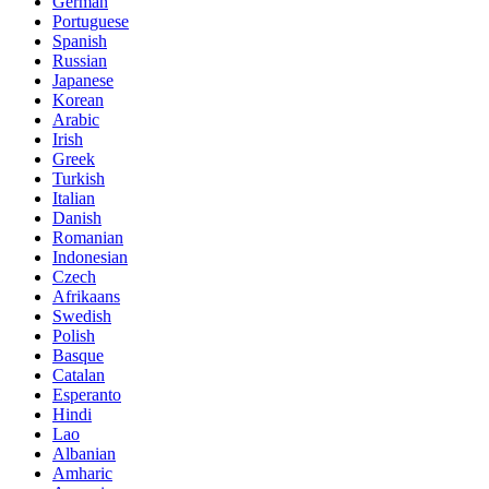
German
Portuguese
Spanish
Russian
Japanese
Korean
Arabic
Irish
Greek
Turkish
Italian
Danish
Romanian
Indonesian
Czech
Afrikaans
Swedish
Polish
Basque
Catalan
Esperanto
Hindi
Lao
Albanian
Amharic