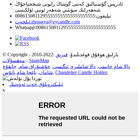
ئادرېس:
گۇسىيالىق كەنتى گوشاڭ رايونى شىججياجۇاڭ
شەھەرلىك سۈنئىي شەھەر ئونېي ئۆلكىسى.
تېلېفون:
00861508112955555555555555555555
zhongya@zycandle.com
ئېلخەت:
Whatsapp:
00861508112955555555555555555555
© Copyright - 2010-2022: بارلىق ھوقۇق قوغدىلىدۇ.
قىزىق
StageMap
-
مەھسۇلات
دالا شام خانىمى
,
دالا شاملىرى ئىگىسى
,
خۇشپۇراق شام
,
چاتقۇچ
,
Chandelier Candle Holder
,
شامان
,
باغچا شام پانۇس
ئېلېكترونلۇق خەت ئەۋەتىڭ
x