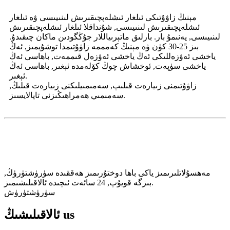
مېنىڭ زاۋۇتىكى ئىلغار ئىشلەپچىقىرىش لىنىيىسى ۋە ئىلغار
ئىشلەپچىقىرىش لىنىيىسى, شۇنداقلا ئىلغار ئىشلەپچىقىرىش
لىنىيىسى, يەنىمۇ بار. بارلىق ماتېرىياللار جۇڭگودىن ماكان چىقىدۇ.
بىز 25-30 كۈن ۋە مېنىڭ كەمممە زاۋۇتىمدا توشۇيمىز, ئەڭ
ياخشى ئەۋزەللىكى ئەڭ ياخشى ئەۋزەل قىممەت, باھاسى ئەڭ
ياخشى سۈپەت, ئوخشاش چوڭ كۆلەمدە ئېغىر, باھاسى ئەڭ
ئېغىر.
زاۋۇتىمنى زىيارەت قىلىپ, سەمىمىيلىكنى زىيارەت قىلىڭ,
سەمىمىي ھەمراھىڭىزنى تاپالايسىز.
مۇشتەرى بولۇش
ۋە ئەڭ يېڭى بولۇڭ
مەھسۇلاتلىرىمىز ياكى باھا دوختۇرىمىز ھەققىدە سۈرۈشتۈرۈڭ,
بىزگە قويۇپ, 24 سائەت ئىچىدە ئالاقىلىشىمىز.
سۈرۈشتۈرۈش
us
ئالاقىلىشىڭ