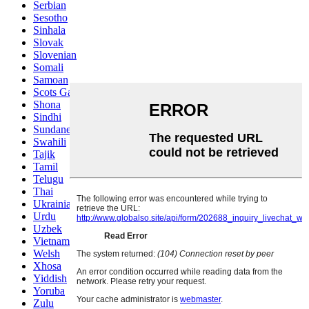
Serbian
Sesotho
Sinhala
Slovak
Slovenian
Somali
Samoan
Scots Gaelic
Shona
Sindhi
Sundanese
Swahili
Tajik
Tamil
Telugu
Thai
Ukrainian
Urdu
Uzbek
Vietnamese
Welsh
Xhosa
Yiddish
Yoruba
Zulu