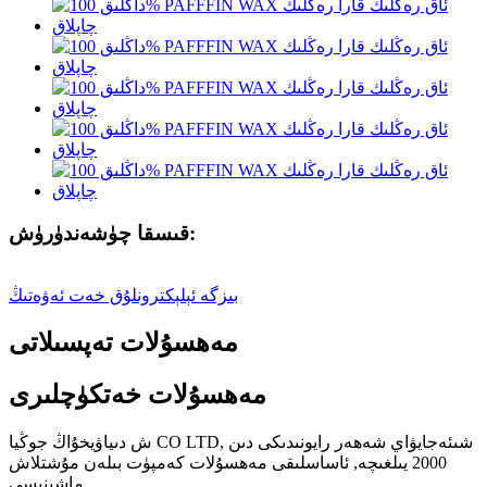
قىسقا چۈشەندۈرۈش:
بىزگە ئېلېكترونلۇق خەت ئەۋەتىڭ
مەھسۇلات تەپسىلاتى
مەھسۇلات خەتكۈچلىرى
ش دىياۋيخۇاڭ جوڭيا CO LTD, شىئەجايۋاي شەھەر رايونىدىكى دىن
2000 يىلغىچە, ئاساسلىقى مەھسۇلات كەمپۈت بىلەن مۇشتلاش
ماشىنىسى.