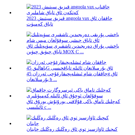
قىزىق سېتىش 2023 angoola vax چاققان ئاق
تاياق كەمپۈت
ياخشى پۇراق دەرىجىدىن تاشقىرى سۈپەتلىك ئاق
تاياق چىۋىق چىۋىن MOX C ...
چاققان شام ئىشلەپچىقارغۇچى ئەرزان 45g ئاق
بۇرمىلانغان h ...
كەچلىك تاماق ياكى قۇلاقنى يورۇتۇش يورۇق ئاق
ئائىلىسى c ...
كىچىك ئاۋازسىز توي ئاق رەڭلىك رەڭلىك چاينان