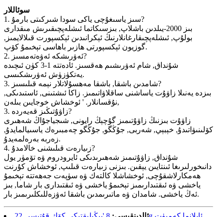
سوئاللار
1. سىز ياسىغۇچى ياكى سودا شىركىتى بارمۇ?
بىز 2000-يىلدىن باشلاپ, بىزسىكاتما ئىشلەپچىقىرىش مىقدارى
بولۇپ, ئىشلەپچىقارغانلارنىڭ ئېكرانىدىن ئېكسپورت قىلالايمىز,
گوزيون ئېكسپورتى ھازىر باھاسى تېخىمۇ كۆپ.
2. ئەۋرىشكە ئەۋەتەمسىز?
شۇنداق, شام ئەۋرىشىم ھەقسىز. ئادەتتە 1-3 كۈن ئىچىدە
يەتكۈزۈش ئەۋرىشكىسى.
3. شامدىن باشقا, باشقا مەھسۇلاتلار نېمە قىلىسىز?
بىزدە يەنىلا زاۋۇت ياساشنى ساقلاۋاتىمىز. زاكا ئىشتىنى, ئاستىدىكى,
نۇقسانلار. ' ئوخشاش خوجايىن بىلەن,
3. زاۋۇتىڭىز قەيەردە?
زاۋۇت بىزنىڭ زاۋۇتىمىز گۇچېڭ رايونى, شىجياجۇاڭ شەھىرى
كۆلىنىۋاتىدۇ, خېبېي, شەربى, جۇڭگو, جۇڭگو چەمبىرەك ياسىيالمايدۇ,
زەربە بەرەلمەيدۇ.
4. زىيارەت قىلىشنى خالامدۇ?
شۇنداق, زاۋۇتىمىز شەھىرىدىكى ئايرودروم ۋە تۆمۈر يول
دانىخورلىرىغا ئىنتايىن يېقىن. بىزنى زىيارەت قىلىپ, ئوخشاش كۇرنت
ھەمكارلاشقۇچى, ئوخشاشلا كالتەك ۋە سۈپەت جەھەتتە تېخىمۇ
ياخشى ۋە ئىقتىدارىمىز تېخىمۇ ياخشى ۋە ئىقتىدارى بار شاما, بىز
ئەڭ ياخشى. شامدان ۋە ماتىرىمدىن باشقا ئەۋزەللىكلىرىمىز بار.
8 'يېڭىلىقتىكى كۆك قۇتىسى 22g ئايلانما كەمپۈت
ئالدىنقىسى: