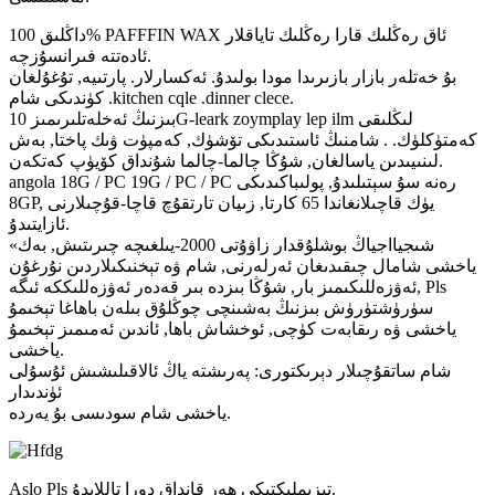
داڭلىق 100% PAFFFIN WAX ئاق رەڭلىك قارا رەڭلىك تاياقلار
ئادەتتە فىرانسۇزچە.
بۇ خەتلەر بازار بازىرىدا مودا بولىدۇ. ئەكسارلار. پارتىيە, تۇغۇلغان
كۈندىكى شام .kitchen cqle .dinner clece.
بىزنىڭ ئەخلەتلىرىمىز 10G-leark zoymplay lep ilm لىڭلىقى
كەمتۈكلۈك. . شامنىڭ ئاستىدىكى تۆشۈك, كەمپۈت ۋىك پاختا, بەش
لىنىيىدىن ياسالغان, شۇڭا چالما-چالما شۇنداق كۆيۈپ كەتكەن.
angola 18G / PC 19G / PC / PC رەنە سۇ سېتىلىدۇ, پولىباكىدىكى
8GP, يۈك قاچىلانغاندا 65 كارتا, زىيان تارتقۇچ قاچا-قۇچىلارنى
ئازايتىدۇ.
«شىجيااجياڭ بوشلۇقدار زاۋۇتى 2000-يىلغىچە چىرىتىش, بەك
ياخشى شامال چىقىدىغان ئەرلەرنى, شام ۋە تېخنىكىلاردىن نۇرغۇن
ئەۋزەللىكىمىز بار, شۇڭا بىزدە بىر قەدەر ئەۋزەللىككە ئىگە, Pls
سۈرۈشتۈرۈش بىزنىڭ بەشىنچى چوڭلۇق بىلەن باھاغا تېخىمۇ
ياخشى ۋە رىقابەت كۈچى, ئوخشاش باھا, ئاندىن ئەمىمىز تېخىمۇ
ياخشى.
شام ساتقۇچىلار دېرىكتورى: پەرىشتە ياڭ ئالاقىلىشىش ئۇسۇلى
ئۈندىدار
ياخشى شام سودىسى بۇ يەردە.
Aslo Pls تىزىملىكتىكى ھەر قانداق دورا تاللايدۇ.