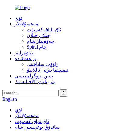
ئۆي
مەھسۇلاتلار
ئاق تاياق كەمپۈت
چىلان چىلان
چەۋەنداز شام
Spiral چام
خەۋەرلەر
بىز ھەققىدە
زاۋۇت ساياھىتى
نېمىشقا بىزنى تاللايدۇ
سىن پروگراممىسى
بىز بىلەن ئالاقىلىشىڭ
English
ئۆي
مەھسۇلاتلار
ئاق تاياق كەمپۈت
ساندۇق بوغچىسى شام