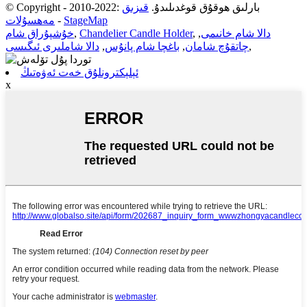
© Copyright - 2010-2022: بارلىق ھوقۇق قوغدىلىدۇ.
قىزىق
StageMap
-
مەھسۇلات
دالا شام خانىمى
,
,
Chandelier Candle Holder
,
خۇشپۇراق شام
,
چاتقۇچ شامان
,
باغچا شام پانۇس
,
دالا شاملىرى ئىگىسى
ئېلېكترونلۇق خەت ئەۋەتىڭ
x