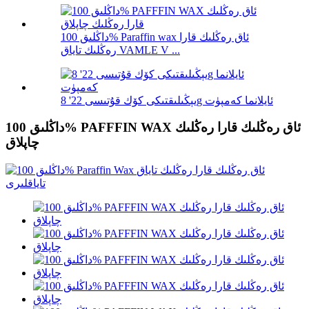
داڭلىق 100% Paraffin wax ئاق رەڭلىك قارا
رەڭلىك تاياق VAMLE V ...
8 'يېڭىلىقتىكى كۆك قۇتىسى 22g ئايلانما كەمپۈت
داڭلىق 100% PAFFFIN WAX ئاق رەڭلىك قارا رەڭلىك
چاپلاق