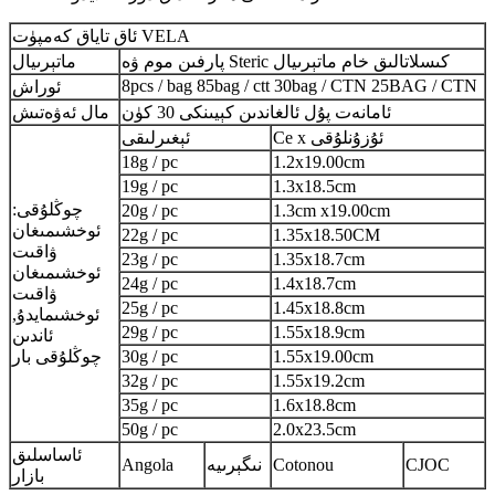
ئاق تاياق كەمپۈت VELA
پارفىن موم ۋە Steric كىسلاتالىق خام ماتېرىيال
ماتېرىيال
8pcs / bag 85bag / ctt 30bag / CTN 25BAG / CTN
ئوراش
ئامانەت پۇل ئالغاندىن كېيىنكى 30 كۈن
مال ئەۋەتىش
Ce x ئۇزۇنلۇقى
ئېغىرلىقى
18g / pc
1.2x19.00cm
19g / pc
1.3x18.5cm
چوڭلۇقى:
20g / pc
1.3cm x19.00cm
ئوخشىمىغان
22g / pc
1.35x18.50CM
ۋاقىت
23g / pc
1.35x18.7cm
ئوخشىمىغان
24g / pc
1.4x18.7cm
ۋاقىت
25g / pc
1.45x18.8cm
ئوخشىمايدۇ,
29g / pc
1.55x18.9cm
ئاندىن
1.55x19.00cm
30g / pc
چوڭلۇقى بار
32g / pc
1.55x19.2cm
35g / pc
1.6x18.8cm
50g / pc
2.0x23.5cm
ئاساسلىق
CJOC
Cotonou
نىگېرىيە
Angola
بازار