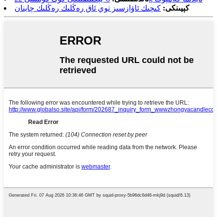
كېيىنكى:
كىچىك ئاۋازسىز توي ئاق رەڭلىك رەڭلىك چاينان