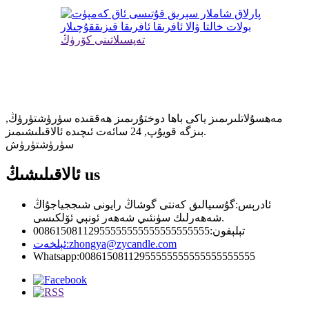
تەپسىلاتىنى كۆرۈڭ
مۇشتەرى بولۇش
ۋە ئەڭ يېڭى بولۇڭ
مەھسۇلاتلىرىمىز ياكى باھا دوختۇرىمىز ھەققىدە سۈرۈشتۈرۈڭ,
بىزگە قويۇپ, 24 سائەت ئىچىدە ئالاقىلىشىمىز.
سۈرۈشتۈرۈش
us
ئالاقىلىشىڭ
ئادرېس:
گۇسىيالىق كەنتى گوشاڭ رايونى شىججياجۇاڭ
شەھەرلىك سۈنئىي شەھەر ئونېي ئۆلكىسى.
تېلېفون:
00861508112955555555555555555555
zhongya@zycandle.com
ئېلخەت:
Whatsapp:
00861508112955555555555555555555