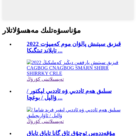
مۇناسىۋەتلىك مەھسۇلاتلار
2022 قىزىق سېتىش پالۋان موم كەمپۈت
تايلاند تىتگىكا ...
تەپسىلاتىنى كۆرۈڭ
سىلىق ھەم ئاددىي ۋە ئاددىي لېكتور /
ۋالېل / بوغچا ...
تەپسىلاتىنى كۆرۈڭ
مۇقەددەس ئوچۇق ئاق گانا تاياق تاياق