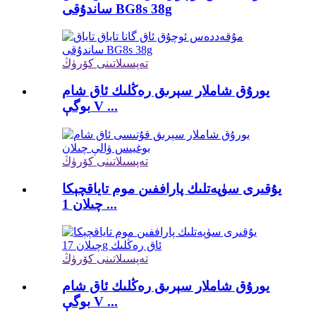
ساندۇقى BG8s 38g
تەپسىلاتىنى كۆرۈڭ
يورۇق شاملار سېرىق رەڭلىك ئاق شام
بوگې V ...
تەپسىلاتىنى كۆرۈڭ
يۇقىرى سۈپەتلىك پاراففىن موم تاياقچېكا
چىلان 1 ...
تەپسىلاتىنى كۆرۈڭ
يورۇق شاملار سېرىق رەڭلىك ئاق شام
بوگې V ...