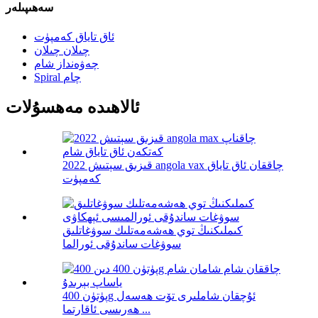
سەھىپىلەر
ئاق تاياق كەمپۈت
چىلان چىلان
چەۋەنداز شام
Spiral چام
ئالاھىدە مەھسۇلات
قىزىق سېتىش 2022 angola vax چاققان ئاق تاياق
كەمپۈت
كىملىكنىڭ توي ھەشەمەتلىك سوۋغاتلىق
سوۋغات ساندۇقى ئورالما
پۈتۈن 400g ئۇچقان شاملىرى تۆت ھەسەل
ھەرىسى ئاقارتما ...